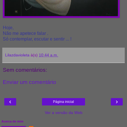
Hoje,
Não me apetece falar .
Só contemplar, escutar e sentir ... !
Lilazdavioleta
à(s)
10:44 a.m.
Sem comentários:
Enviar um comentário
‹
›
Página inicial
Ver a versão da Web
Acerca de mim