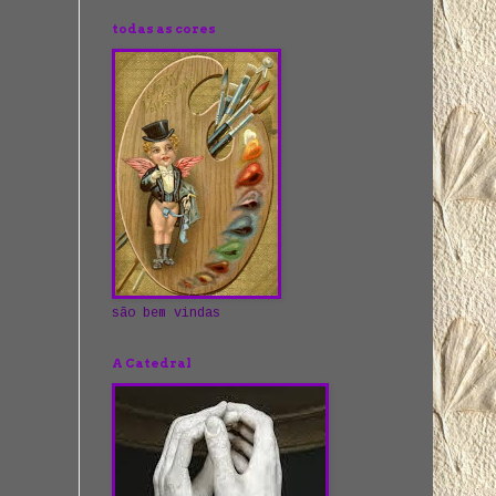
todas as cores
são bem vindas
A Catedral