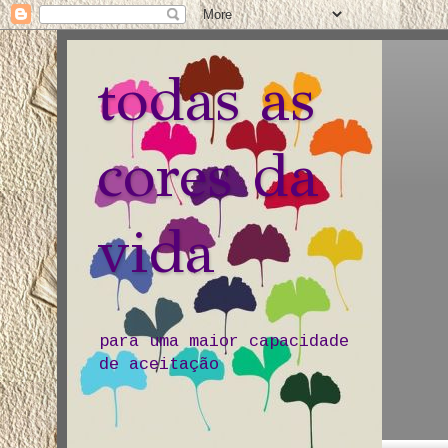
todas as
cores da
vida
para uma maior capacidade
de aceitação