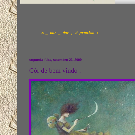
A _ cor _ dar , é preciso !
segunda-feira, setembro 21, 2009
Côr de bem vindo .