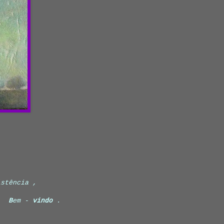
istência ,
B
em -
vindo
.