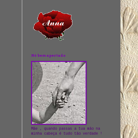
Nó bem apertado
Mãe , quando passas a tua mão na
minha cabeça é tudo tão verdade !