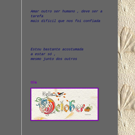
Amar outro ser humano , deve ser a
tarefa
mais difícil que nos foi confiada
Estou bastante acostumada
a estar só ,
mesmo junto dos outros
Olá