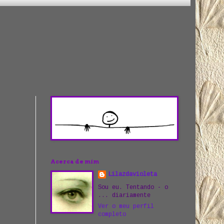
Acerca de mim
Lilazdavioleta
Sou eu. Tentando - o
... diariamente
Ver o meu perfil
completo