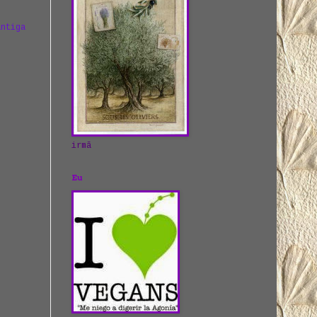
antiga
irmã
Eu