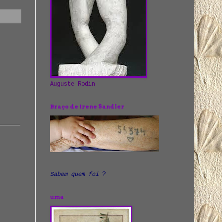
Auguste Rodin
Braço de Irene Sandler
Sabem quem foi
?
uma