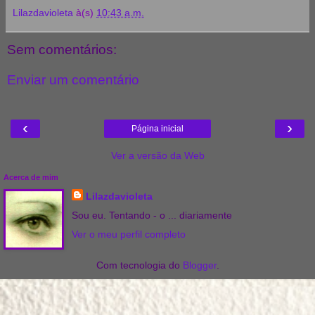
Lilazdavioleta
à(s)
10:43 a.m.
Sem comentários:
Enviar um comentário
‹
›
Página inicial
Ver a versão da Web
Acerca de mim
Lilazdavioleta
Sou eu. Tentando - o ... diariamente
Ver o meu perfil completo
Com tecnologia do
Blogger
.