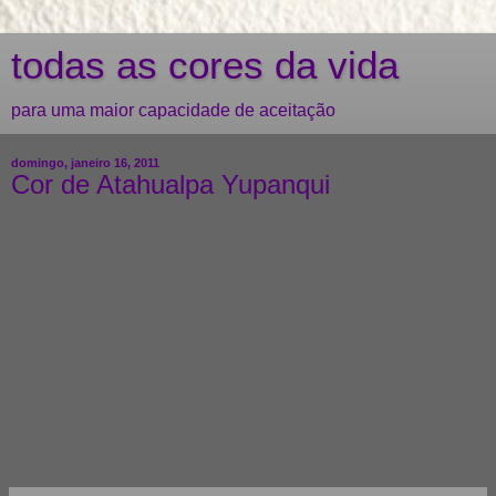
todas as cores da vida
para uma maior capacidade de aceitação
domingo, janeiro 16, 2011
Cor de Atahualpa Yupanqui