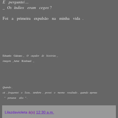
E perguntei ...
_ Os índios eram cegos
?
Foi a primeira expulsão na minha vida .
Eduardo Galeano _
O caçador de histórias
_
imagem
_Artur Rimbaud _
Quando ,
cá , frequentei o liceu , também , provei o mesmo resultado , quando apenas
" pensava alto " .
Lilazdavioleta
à(s)
12:30 a.m.